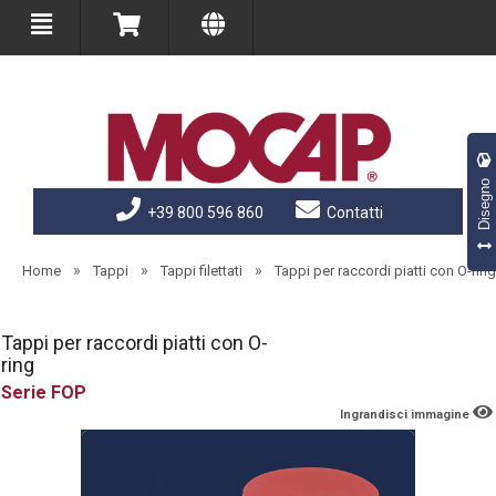
Disegno
+39 800 596 860
Contatti
»
»
»
Home
Tappi
Tappi filettati
Tappi per raccordi piatti con O-ring
Tappi per raccordi piatti con O-
ring
FOP
Ingrandisci immagine