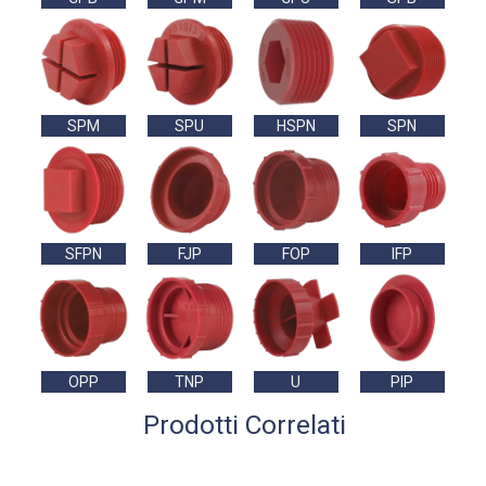
SPM
SPU
HSPN
SPN
SFPN
FJP
FOP
IFP
OPP
TNP
U
PIP
Prodotti Correlati