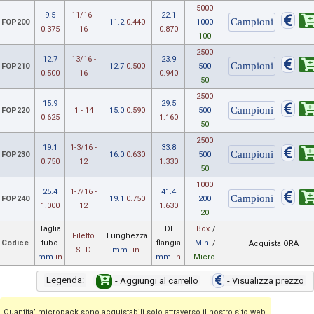
5000
9.5
11/16 -
22.1
FOP200
11.2
0.440
1000
0.375
16
0.870
100
2500
12.7
13/16 -
23.9
FOP210
12.7
0.500
500
0.500
16
0.940
50
2500
15.9
29.5
FOP220
1 - 14
15.0
0.590
500
0.625
1.160
50
2500
19.1
1-3/16 -
33.8
FOP230
16.0
0.630
500
0.750
12
1.330
50
1000
25.4
1-7/16 -
41.4
FOP240
19.1
0.750
200
1.000
12
1.630
20
Taglia
DI
Box
/
Filetto
Lunghezza
Codice
tubo
flangia
Mini
/
Acquista ORA
STD
mm
in
mm
in
mm
in
Micro
Legenda:
- Aggiungi al carrello
- Visualizza prezzo
Quantita’ micropack sono acquistabili solo attraverso il nostro sito web.