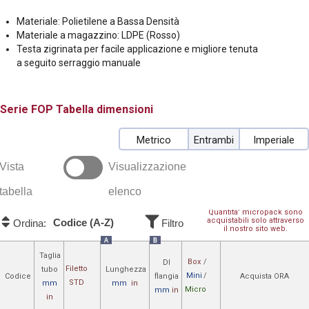
Materiale: Polietilene a Bassa Densità
Materiale a magazzino: LDPE (Rosso)
Testa zigrinata per facile applicazione e migliore tenuta
a seguito serraggio manuale
FOP
Tabella dimensioni
Metrico
Entrambi
Imperiale
Vista
Visualizzazione
tabella
elenco
Quantita’ micropack sono
acquistabili solo attraverso
Codice (A-Z)
Ordina:
Filtro
il nostro sito web.
A
B
Taglia
Box
/
DI
Filetto
tubo
Lunghezza
Mini
/
Codice
flangia
Acquista ORA
STD
mm
mm
in
Micro
mm
in
in