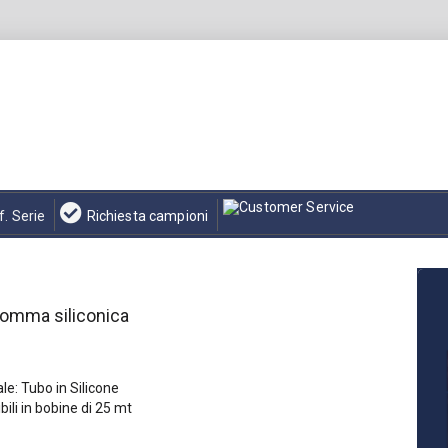
f. Serie
Richiesta campioni
gomma siliconica
le: Tubo in Silicone
bili in bobine di 25 mt