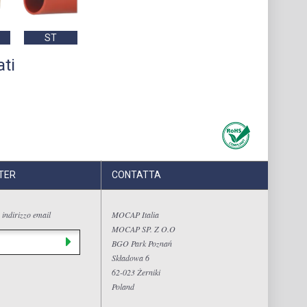
ST
ati
TER
CONTATTA
 indirizzo email
MOCAP Italia
MOCAP SP. Z O.O
BGO Park Poznań
Składowa 6
62-023 Żerniki
Poland