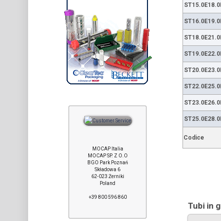
ST15.0E18.0
ST16.0E19.0
ST18.0E21.0
ST19.0E22.0
ST20.0E23.0
ST22.0E25.0
ST23.0E26.0
ST25.0E28.0
Codice
MOCAP Italia
MOCAP SP. Z O.O
BGO Park Poznań
Składowa 6
62-023 Żerniki
Poland
+39 800 596 860
Tubi in 