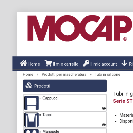
Home
Il mio carrello
Il mio account
Ri
»
»
Home
Prodotti per mascheratura
Tubi in silicone
Prodotti
Tubi in 
Cappucci
ST
Tappi
Materia
Disponi
Manopole