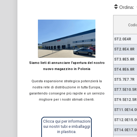
Ordina:
Codi
ST2.0E4R
ST2.8E4.8R
ST3.8E5.8R
Siamo lieti di annunciare l'apertura del nostro
nuovo magazzino in Polonia
ST4.8E6.8R
ST5.7E7.7R
Questa espansione strategica potenzierà la
nostra rete di distribuzione in tutta Europa,
ST7.5E10.5R
garantendo consegne più rapide e un servizio
ST9.5E12.5R
migliore per i nostri stimati clienti.
ST11.0E14.0
ST12.0E15.0
Clicca qui per informazioni
sui nostri tubi e imballaggi
ST14.0E17.0
in plastica.