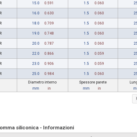
R
15.0
0.591
1.5
0.060
2
R
16.0
0.630
1.5
0.060
2
R
18.0
0.709
1.5
0.060
2
R
19.0
0.748
1.5
0.060
2
R
20.0
0.787
1.5
0.060
2
R
22.0
0.866
1.5
0.059
2
R
23.0
0.906
1.5
0.059
2
R
25.0
0.984
1.5
0.060
2
Diametro interno
Spessore parete
Lung
mm
in
mm
in
me
gomma siliconica - Informazioni