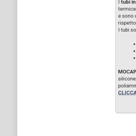
I
tubi i
termicam
e sono u
rispetto
I tubi s
MOCA
silicone
poliamm
CLICCA