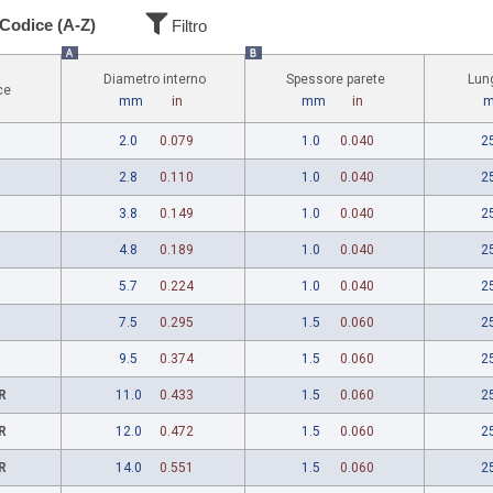
Codice (A-Z)
Filtro
A
B
Diametro interno
Spessore parete
Lun
ce
mm
in
mm
in
m
2.0
0.079
1.0
0.040
2
2.8
0.110
1.0
0.040
2
3.8
0.149
1.0
0.040
2
4.8
0.189
1.0
0.040
2
5.7
0.224
1.0
0.040
2
7.5
0.295
1.5
0.060
2
9.5
0.374
1.5
0.060
2
R
11.0
0.433
1.5
0.060
2
R
12.0
0.472
1.5
0.060
2
R
14.0
0.551
1.5
0.060
2