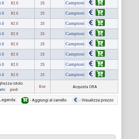
5.0
82.0
25
5.0
82.0
25
5.0
82.0
25
5.0
82.0
25
5.0
82.0
25
5.0
82.0
25
5.0
82.0
25
5.0
82.0
25
hezza rotolo
Box
Acquista ORA
tri
piedi
Legenda:
- Aggiungi al carrello
- Visualizza prezzo