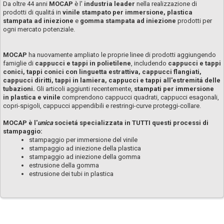
Da oltre 44 anni
MOCAP
è l'
industria leader
nella realizzazione di
prodotti di qualitá in
vinile stampato per immersione, plastica
stampata ad iniezione
e
gomma stampata ad iniezione
prodotti per
ogni mercato potenziale.
MOCAP
ha nuovamente ampliato le proprie linee di prodotti aggiungendo
famiglie di
cappucci e tappi in polietilene
, includendo
cappucci e tappi
conici, tappi conici con linguetta estrattiva, cappucci flangiati,
cappucci diritti, tappi in lamiera, cappucci e tappi all'estremitá delle
tubazioni.
Gli articoli aggiunti recentemente,
stampati per immersione
in plastica e vinile
comprendono cappucci quadrati, cappucci esagonali,
copri-spigoli, cappucci appendibili e restringi-curve proteggi-collare.
MOCAP è l'
unica
societá specializzata in TUTTI questi processi di
stampaggio:
stampaggio per immersione del vinile
stampaggio ad iniezione della plastica
stampaggio ad iniezione della gomma
estrusione della gomma
estrusione dei tubi in plastica