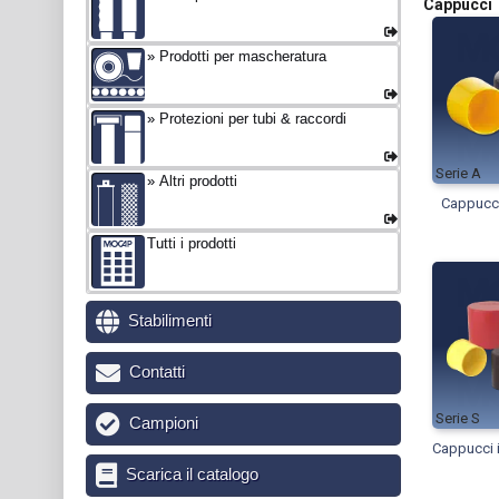
Cappucci 
Prodotti per mascheratura
Protezioni per tubi & raccordi
A
Altri prodotti
Cappucci 
Tutti i prodotti
Stabilimenti
Contatti
S
Campioni
Cappucci in
Scarica il catalogo