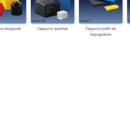
X
AS
F
ci esagonali
Cappucci quadrati
Cappucci piatti ed
impugnature