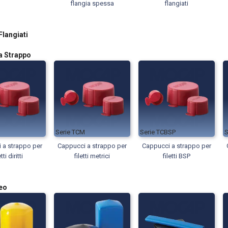
flangia spessa
flangiati
langiati
a Strappo
TCM
TCBSP
 a strappo per
Cappucci a strappo per
Cappucci a strappo per
etti diritti
filetti metrici
filetti BSP
eo