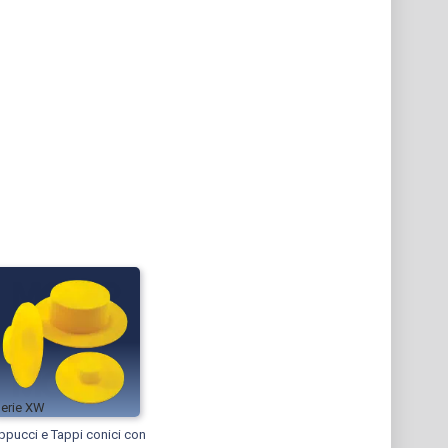
XW
ppucci e Tappi conici con