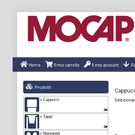
Home
Il mio carrello
Il mio account
Ri
Prodotti
Cappucc
Cappucci
Seleziona
Tappi
Manopole