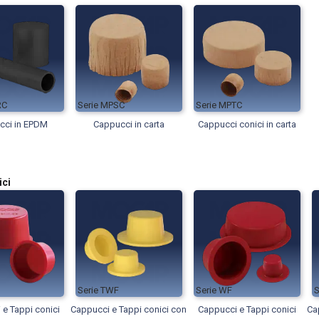
RC
MPSC
MPTC
cci in EPDM
Cappucci in carta
Cappucci conici in carta
ici
TWF
WF
e Tappi conici
Cappucci e Tappi conici con
Cappucci e Tappi conici
Ca