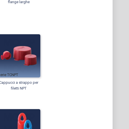
flange larghe
TCNPT
Cappucci a strappo per
filetti NPT