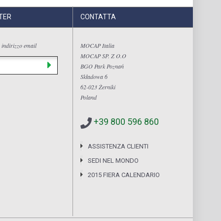
TER
CONTATTA
 indirizzo email
MOCAP Italia
MOCAP SP. Z O.O
BGO Park Poznań
Składowa 6
62-023 Żerniki
Poland
+39 800 596 860
ASSISTENZA CLIENTI
SEDI NEL MONDO
2015 FIERA CALENDARIO