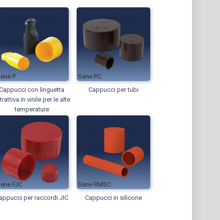
P
PC
Cappucci con linguetta
Cappucci per tubi
trattiva in vinile per le alte
temperature
FJC
RMSC
appucci per raccordi JIC
Cappucci in silicone