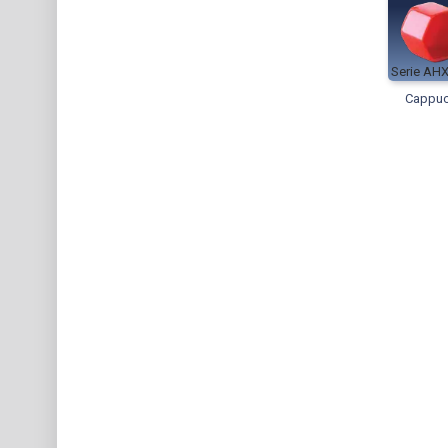
AH
Cappuc