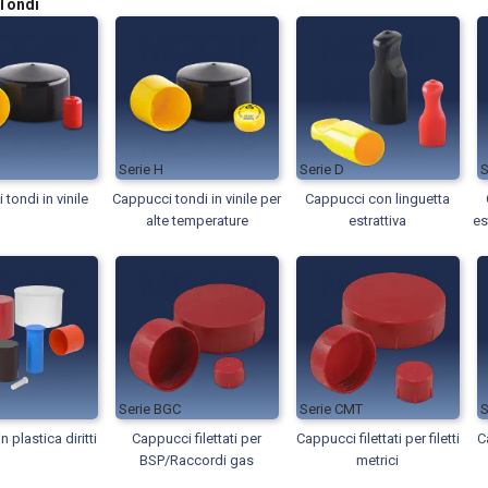
Tondi
H
D
tondi in vinile
Cappucci tondi in vinile per
Cappucci con linguetta
alte temperature
estrattiva
es
BGC
CMT
 plastica diritti
Cappucci filettati per
Cappucci filettati per filetti
C
BSP/Raccordi gas
metrici