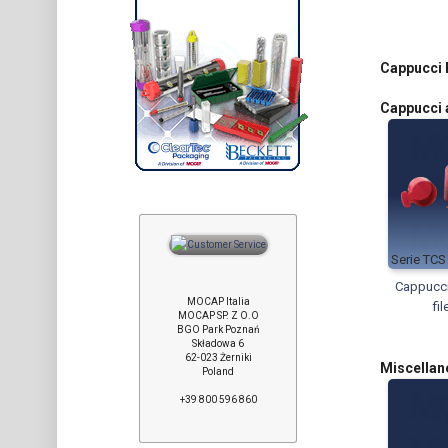
Cappucci F
Cappucci 
TCS
Cappucci
MOCAP Italia
fil
MOCAP SP. Z O.O
BGO Park Poznań
Składowa 6
62-023 Żerniki
Miscellan
Poland
+39 800 596 860