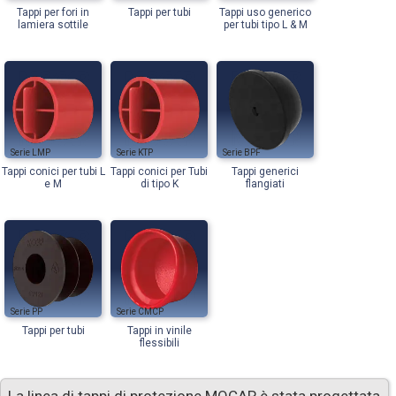
Tappi per fori in
Tappi per tubi
Tappi uso generico
lamiera sottile
per tubi tipo L & M
LMP
KTP
BPF
Tappi conici per tubi L
Tappi conici per Tubi
Tappi generici
e M
di tipo K
flangiati
PP
CMCP
Tappi per tubi
Tappi in vinile
flessibili